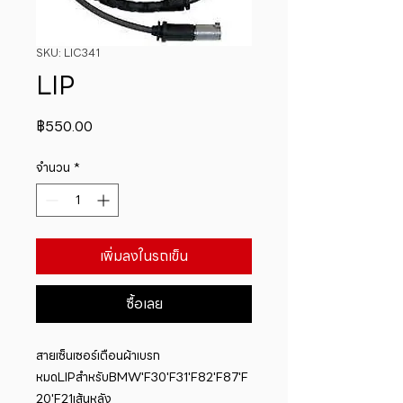
SKU: LIC341
LIP
ราคา
฿550.00
จำนวน
*
เพิ่มลงในรถเข็น
ซื้อเลย
สายเซ็นเซอร์เตือนผ้าเบรก
หมดLIPสำหรับBMW'F30'F31'F82'F87'F
20'F21เส้นหลัง