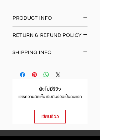
PRODUCT INFO
I'm a product detail. I'm a great
RETURN & REFUND POLICY
place to add more information
about your product such as sizing,
I�m a Return and Refund policy.
material, care and cleaning
SHIPPING INFO
I�m a great place to let your
instructions. This is also a great
customers know what to do in case
space to write what makes this
I'm a shipping policy. I'm a great
they are dissatisfied with their
product special and how your
place to add more information
purchase. Having a straightforward
customers can benefit from this
about your shipping methods,
refund or exchange policy is a
item.
packaging and cost. Providing
great way to build trust and
ยังไม่มีรีวิว
straightforward information about
reassure your customers that they
แชร์ความคิดเห็น เริ่มต้นรีวิวเป็นคนแรก
your shipping policy is a great way
can buy with confidence.
to build trust and reassure your
customers that they can buy from
เขียนรีวิว
you with confidence.