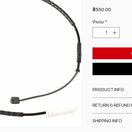
ราคา
฿550.00
จำนวน
*
PRODUCT INFO
I'm a product detail
RETURN & REFUND 
information about y
material, care and cl
I�m a Return and Re
great space to writ
SHIPPING INFO
to let your custome
special and how yo
are dissatisfied wit
this item.
I'm a shipping polic