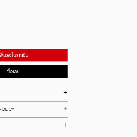
เพิ่มลงในรถเข็น
ซื้อเลย
. I'm a great place to add more
POLICY
our product such as sizing,
eaning instructions. This is also a
fund policy. I�m a great place
e what makes this product
rs know what to do in case they
ur customers can benefit from
h their purchase. Having a
y. I'm a great place to add more