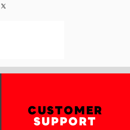
und or exchange policy is a great
our shipping methods,
and reassure your customers that
 Providing straightforward
onfidence.
ur shipping policy is a great way
reassure your customers that they
th confidence.
CUSTOMER
SUPPORT