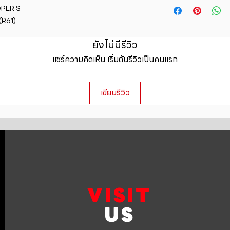
straightforward ref
OPER S

information about y
way to build trust 
R61)
packaging and cost.
they can buy with c
information about yo
ยังไม่มีรีวิว
to build trust and 
can buy from you wi
แชร์ความคิดเห็น เริ่มต้นรีวิวเป็นคนแรก
เขียนรีวิว
VISIT
US