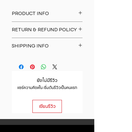
PRODUCT INFO
I'm a product detail. I'm a great
RETURN & REFUND POLICY
place to add more information
about your product such as sizing,
I�m a Return and Refund policy.
material, care and cleaning
SHIPPING INFO
I�m a great place to let your
instructions. This is also a great
customers know what to do in case
space to write what makes this
I'm a shipping policy. I'm a great
they are dissatisfied with their
product special and how your
place to add more information
purchase. Having a straightforward
customers can benefit from this
about your shipping methods,
refund or exchange policy is a
item.
packaging and cost. Providing
great way to build trust and
ยังไม่มีรีวิว
straightforward information about
reassure your customers that they
แชร์ความคิดเห็น เริ่มต้นรีวิวเป็นคนแรก
your shipping policy is a great way
can buy with confidence.
to build trust and reassure your
customers that they can buy from
เขียนรีวิว
you with confidence.