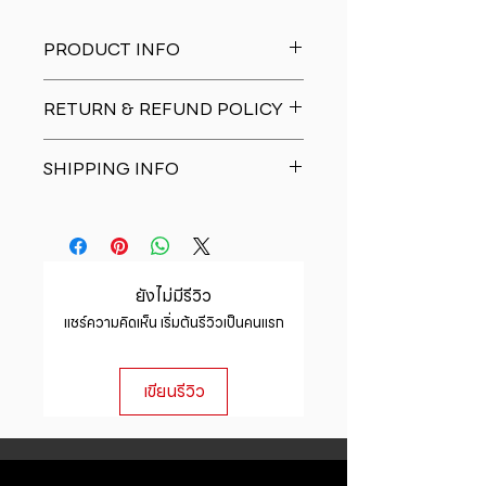
PRODUCT INFO
I'm a product detail. I'm a great
RETURN & REFUND POLICY
place to add more information
about your product such as sizing,
I�m a Return and Refund policy.
material, care and cleaning
SHIPPING INFO
I�m a great place to let your
instructions. This is also a great
customers know what to do in case
space to write what makes this
I'm a shipping policy. I'm a great
they are dissatisfied with their
product special and how your
place to add more information
purchase. Having a straightforward
customers can benefit from this
about your shipping methods,
refund or exchange policy is a
item.
packaging and cost. Providing
great way to build trust and
ยังไม่มีรีวิว
straightforward information about
reassure your customers that they
แชร์ความคิดเห็น เริ่มต้นรีวิวเป็นคนแรก
your shipping policy is a great way
can buy with confidence.
to build trust and reassure your
customers that they can buy from
เขียนรีวิว
you with confidence.