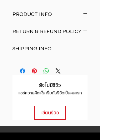
PRODUCT INFO
I'm a product detail. I'm a great
RETURN & REFUND POLICY
place to add more information
about your product such as sizing,
I�m a Return and Refund policy.
material, care and cleaning
SHIPPING INFO
I�m a great place to let your
instructions. This is also a great
customers know what to do in case
space to write what makes this
I'm a shipping policy. I'm a great
they are dissatisfied with their
product special and how your
place to add more information
purchase. Having a straightforward
customers can benefit from this
about your shipping methods,
refund or exchange policy is a
item.
packaging and cost. Providing
great way to build trust and
ยังไม่มีรีวิว
straightforward information about
reassure your customers that they
แชร์ความคิดเห็น เริ่มต้นรีวิวเป็นคนแรก
your shipping policy is a great way
can buy with confidence.
to build trust and reassure your
customers that they can buy from
เขียนรีวิว
you with confidence.