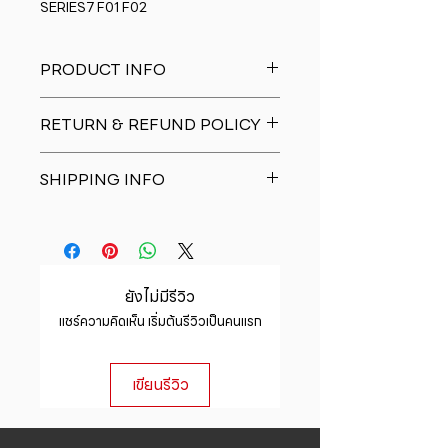
SERIES7 F01 F02
PRODUCT INFO
I'm a product detail. I'm a great
RETURN & REFUND POLICY
place to add more information
about your product such as sizing,
I�m a Return and Refund policy.
material, care and cleaning
SHIPPING INFO
I�m a great place to let your
instructions. This is also a great
customers know what to do in case
space to write what makes this
I'm a shipping policy. I'm a great
they are dissatisfied with their
product special and how your
place to add more information
purchase. Having a straightforward
customers can benefit from this
about your shipping methods,
refund or exchange policy is a
item.
packaging and cost. Providing
great way to build trust and
ยังไม่มีรีวิว
straightforward information about
reassure your customers that they
แชร์ความคิดเห็น เริ่มต้นรีวิวเป็นคนแรก
your shipping policy is a great way
can buy with confidence.
to build trust and reassure your
customers that they can buy from
เขียนรีวิว
you with confidence.