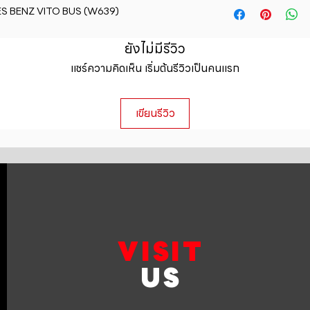
straightforward ref
CEDES BENZ VITO BUS (W639)
information about y
way to build trust 
packaging and cost.
they can buy with c
information about yo
ยังไม่มีรีวิว
to build trust and 
แชร์ความคิดเห็น เริ่มต้นรีวิวเป็นคนแรก
can buy from you wi
เขียนรีวิว
VISIT
US