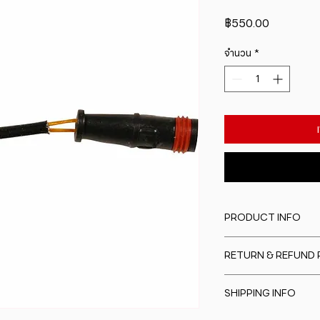
ราคา
฿550.00
จำนวน
*
PRODUCT INFO
I'm a product detail
RETURN & REFUND 
information about y
material, care and cl
I�m a Return and Re
great space to writ
SHIPPING INFO
to let your custome
special and how yo
are dissatisfied wit
this item.
I'm a shipping polic