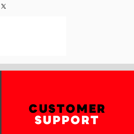
und or exchange policy is a great
our shipping methods,
and reassure your customers that
 Providing straightforward
onfidence.
ur shipping policy is a great way
reassure your customers that they
th confidence.
CUSTOMER
SUPPORT