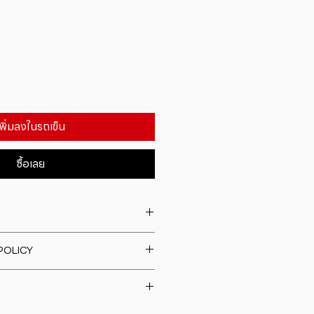
เพิ่มลงในรถเข็น
ซื้อเลย
. I'm a great place to add more
POLICY
our product such as sizing,
eaning instructions. This is also a
fund policy. I�m a great place
e what makes this product
rs know what to do in case they
ur customers can benefit from
h their purchase. Having a
y. I'm a great place to add more