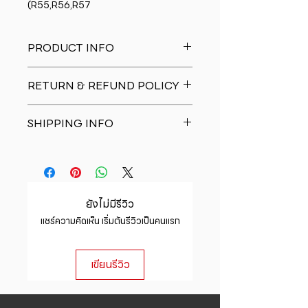
(R55,R56,R57
PRODUCT INFO
I'm a product detail. I'm a great
RETURN & REFUND POLICY
place to add more information
about your product such as sizing,
I�m a Return and Refund policy.
material, care and cleaning
SHIPPING INFO
I�m a great place to let your
instructions. This is also a great
customers know what to do in case
space to write what makes this
I'm a shipping policy. I'm a great
they are dissatisfied with their
product special and how your
place to add more information
purchase. Having a straightforward
customers can benefit from this
about your shipping methods,
refund or exchange policy is a
item.
packaging and cost. Providing
great way to build trust and
ยังไม่มีรีวิว
straightforward information about
reassure your customers that they
แชร์ความคิดเห็น เริ่มต้นรีวิวเป็นคนแรก
your shipping policy is a great way
can buy with confidence.
to build trust and reassure your
customers that they can buy from
เขียนรีวิว
you with confidence.