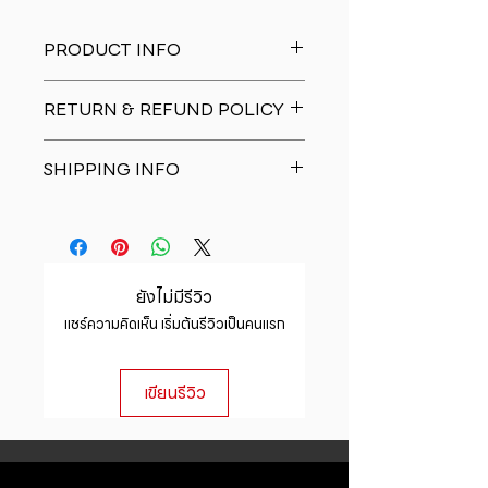
PRODUCT INFO
I'm a product detail. I'm a great
RETURN & REFUND POLICY
place to add more information
about your product such as sizing,
I�m a Return and Refund policy.
material, care and cleaning
SHIPPING INFO
I�m a great place to let your
instructions. This is also a great
customers know what to do in case
space to write what makes this
I'm a shipping policy. I'm a great
they are dissatisfied with their
product special and how your
place to add more information
purchase. Having a straightforward
customers can benefit from this
about your shipping methods,
refund or exchange policy is a
item.
packaging and cost. Providing
great way to build trust and
ยังไม่มีรีวิว
straightforward information about
reassure your customers that they
แชร์ความคิดเห็น เริ่มต้นรีวิวเป็นคนแรก
your shipping policy is a great way
can buy with confidence.
to build trust and reassure your
customers that they can buy from
เขียนรีวิว
you with confidence.