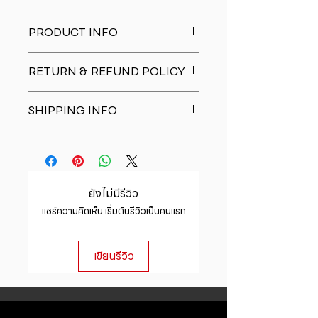
PRODUCT INFO
I'm a product detail. I'm a great
RETURN & REFUND POLICY
place to add more information
about your product such as sizing,
I�m a Return and Refund policy.
material, care and cleaning
SHIPPING INFO
I�m a great place to let your
instructions. This is also a great
customers know what to do in case
space to write what makes this
I'm a shipping policy. I'm a great
they are dissatisfied with their
product special and how your
place to add more information
purchase. Having a straightforward
customers can benefit from this
about your shipping methods,
refund or exchange policy is a
item.
packaging and cost. Providing
great way to build trust and
ยังไม่มีรีวิว
straightforward information about
reassure your customers that they
แชร์ความคิดเห็น เริ่มต้นรีวิวเป็นคนแรก
your shipping policy is a great way
can buy with confidence.
to build trust and reassure your
customers that they can buy from
เขียนรีวิว
you with confidence.