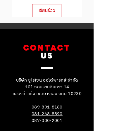
customers that they can buy from
เขียนรีวิว
you with confidence.
CONTACT
US
บริษัท ยูโรโซน ออโต้พาร์ทส์ จำกัด
101 ซอยรามอินทรา 14
แขวงท่าแร้ง เขตบางเขน กทม 10230
089-891-8180
081-268-8890
087-000-2001