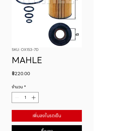
SKU: OX153-7D
MAHLE
ราคา
฿220.00
จำนวน
*
เพิ่มลงในรถเข็น