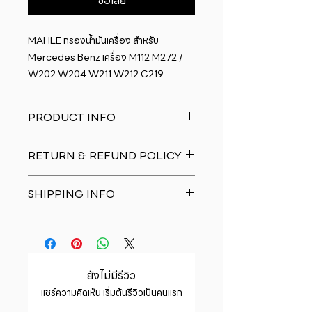
ซื้อเลย
MAHLE กรองน้ำมันเครื่อง สำหรับ 
Mercedes Benz เครื่อง M112 M272 / 
W202 W204 W211 W212 C219
PRODUCT INFO
I'm a product detail. I'm a great
RETURN & REFUND POLICY
place to add more information
about your product such as sizing,
I�m a Return and Refund policy.
material, care and cleaning
SHIPPING INFO
I�m a great place to let your
instructions. This is also a great
customers know what to do in case
space to write what makes this
I'm a shipping policy. I'm a great
they are dissatisfied with their
product special and how your
place to add more information
purchase. Having a straightforward
customers can benefit from this
about your shipping methods,
refund or exchange policy is a
item.
packaging and cost. Providing
great way to build trust and
ยังไม่มีรีวิว
straightforward information about
reassure your customers that they
แชร์ความคิดเห็น เริ่มต้นรีวิวเป็นคนแรก
your shipping policy is a great way
can buy with confidence.
to build trust and reassure your