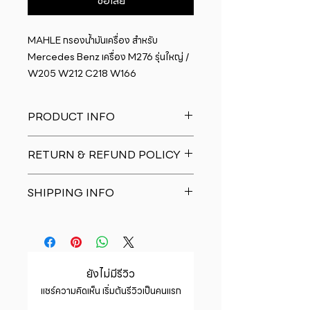
ซื้อเลย
MAHLE กรองน้ำมันเครื่อง สำหรับ 
Mercedes Benz เครื่อง M276 รุ่นใหญ่ / 
W205 W212 C218 W166
PRODUCT INFO
I'm a product detail. I'm a great
RETURN & REFUND POLICY
place to add more information
about your product such as sizing,
I�m a Return and Refund policy.
material, care and cleaning
SHIPPING INFO
I�m a great place to let your
instructions. This is also a great
customers know what to do in case
space to write what makes this
I'm a shipping policy. I'm a great
they are dissatisfied with their
product special and how your
place to add more information
purchase. Having a straightforward
customers can benefit from this
about your shipping methods,
refund or exchange policy is a
item.
packaging and cost. Providing
great way to build trust and
ยังไม่มีรีวิว
straightforward information about
reassure your customers that they
แชร์ความคิดเห็น เริ่มต้นรีวิวเป็นคนแรก
your shipping policy is a great way
can buy with confidence.
to build trust and reassure your