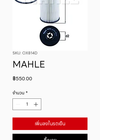
SKU: OX814D
MAHLE
ราคา
฿550.00
จำนวน
*
เพิ่มลงในรถเข็น