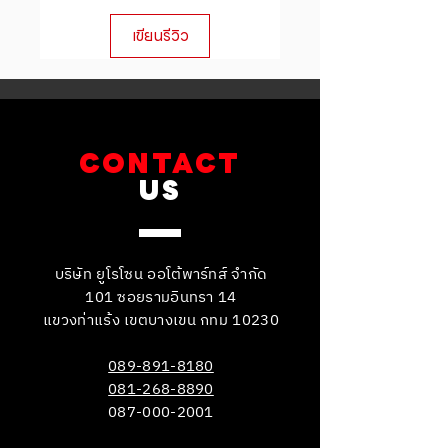
customers that they can buy from
เขียนรีวิว
you with confidence.
CONTACT
US
บริษัท ยูโรโซน ออโต้พาร์ทส์ จำกัด
101 ซอยรามอินทรา 14
แขวงท่าแร้ง เขตบางเขน กทม 10230
089-891-8180
081-268-8890
087-000-2001