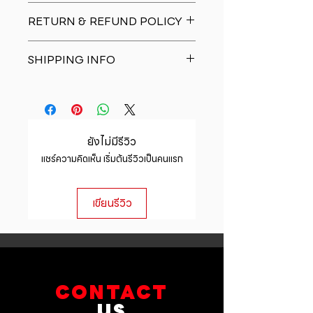
I'm a product detail. I'm a great
RETURN & REFUND POLICY
place to add more information
about your product such as sizing,
I�m a Return and Refund policy.
material, care and cleaning
SHIPPING INFO
I�m a great place to let your
instructions. This is also a great
customers know what to do in case
space to write what makes this
I'm a shipping policy. I'm a great
they are dissatisfied with their
product special and how your
place to add more information
purchase. Having a straightforward
customers can benefit from this
about your shipping methods,
refund or exchange policy is a
item.
packaging and cost. Providing
great way to build trust and
ยังไม่มีรีวิว
straightforward information about
reassure your customers that they
แชร์ความคิดเห็น เริ่มต้นรีวิวเป็นคนแรก
your shipping policy is a great way
can buy with confidence.
to build trust and reassure your
customers that they can buy from
เขียนรีวิว
you with confidence.
CONTACT
US