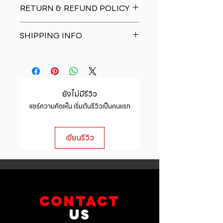
RETURN & REFUND POLICY
place to add more information
about your product such as sizing,
I�m a Return and Refund policy.
material, care and cleaning
SHIPPING INFO
I�m a great place to let your
instructions. This is also a great
customers know what to do in case
space to write what makes this
I'm a shipping policy. I'm a great
they are dissatisfied with their
product special and how your
place to add more information
purchase. Having a straightforward
customers can benefit from this
about your shipping methods,
refund or exchange policy is a
item.
packaging and cost. Providing
great way to build trust and
ยังไม่มีรีวิว
straightforward information about
reassure your customers that they
แชร์ความคิดเห็น เริ่มต้นรีวิวเป็นคนแรก
your shipping policy is a great way
can buy with confidence.
to build trust and reassure your
customers that they can buy from
เขียนรีวิว
you with confidence.
CONTACT
US