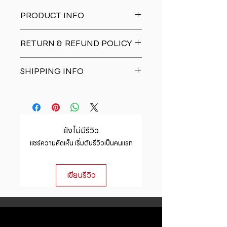
PRODUCT INFO
I'm a product detail. I'm a great
RETURN & REFUND POLICY
place to add more information
about your product such as sizing,
I�m a Return and Refund policy.
material, care and cleaning
SHIPPING INFO
I�m a great place to let your
instructions. This is also a great
customers know what to do in case
space to write what makes this
I'm a shipping policy. I'm a great
they are dissatisfied with their
product special and how your
place to add more information
purchase. Having a straightforward
customers can benefit from this
about your shipping methods,
refund or exchange policy is a
item.
packaging and cost. Providing
great way to build trust and
ยังไม่มีรีวิว
straightforward information about
reassure your customers that they
แชร์ความคิดเห็น เริ่มต้นรีวิวเป็นคนแรก
your shipping policy is a great way
can buy with confidence.
to build trust and reassure your
customers that they can buy from
เขียนรีวิว
you with confidence.