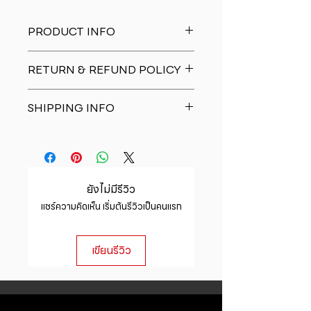
PRODUCT INFO
I'm a product detail. I'm a great
RETURN & REFUND POLICY
place to add more information
about your product such as sizing,
I�m a Return and Refund policy.
material, care and cleaning
SHIPPING INFO
I�m a great place to let your
instructions. This is also a great
customers know what to do in case
space to write what makes this
I'm a shipping policy. I'm a great
they are dissatisfied with their
product special and how your
place to add more information
purchase. Having a straightforward
customers can benefit from this
about your shipping methods,
refund or exchange policy is a
item.
packaging and cost. Providing
great way to build trust and
ยังไม่มีรีวิว
straightforward information about
reassure your customers that they
แชร์ความคิดเห็น เริ่มต้นรีวิวเป็นคนแรก
your shipping policy is a great way
can buy with confidence.
to build trust and reassure your
customers that they can buy from
เขียนรีวิว
you with confidence.