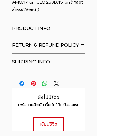
AMG/17-on, GLC 250D/15-on (1กล่อง
สำหรับ2ล้อหน้า)
PRODUCT INFO
I'm a product detail. I'm a great
RETURN & REFUND POLICY
place to add more information
about your product such as sizing,
I�m a Return and Refund policy.
material, care and cleaning
SHIPPING INFO
I�m a great place to let your
instructions. This is also a great
customers know what to do in case
space to write what makes this
I'm a shipping policy. I'm a great
they are dissatisfied with their
product special and how your
place to add more information
purchase. Having a straightforward
customers can benefit from this
about your shipping methods,
refund or exchange policy is a
item.
packaging and cost. Providing
great way to build trust and
ยังไม่มีรีวิว
straightforward information about
reassure your customers that they
แชร์ความคิดเห็น เริ่มต้นรีวิวเป็นคนแรก
your shipping policy is a great way
can buy with confidence.
to build trust and reassure your
customers that they can buy from
เขียนรีวิว
you with confidence.