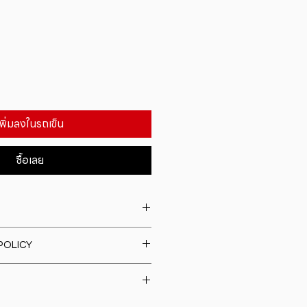
เพิ่มลงในรถเข็น
ซื้อเลย
. I'm a great place to add more
POLICY
our product such as sizing,
eaning instructions. This is also a
fund policy. I�m a great place
e what makes this product
rs know what to do in case they
ur customers can benefit from
h their purchase. Having a
y. I'm a great place to add more