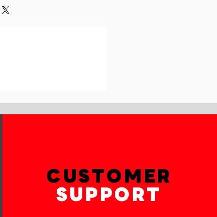
und or exchange policy is a great
our shipping methods,
and reassure your customers that
 Providing straightforward
onfidence.
ur shipping policy is a great way
reassure your customers that they
th confidence.
CUSTOMER
SUPPORT