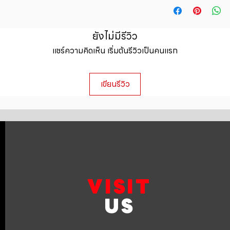
straightforward ref
information about y
way to build trust 
packaging and cost.
they can buy with c
information about yo
ยังไม่มีรีวิว
to build trust and 
แชร์ความคิดเห็น เริ่มต้นรีวิวเป็นคนแรก
can buy from you wi
เขียนรีวิว
VISIT
US