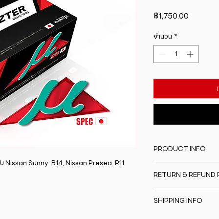
ราคา
฿1,750.00
จำนวน
*
PRODUCT INFO
 Nissan Sunny  B14, Nissan Presea  R11 
I'm a product detail
RETURN & REFUND 
information about y
material, care and cl
I�m a Return and Re
great space to writ
SHIPPING INFO
to let your custome
special and how yo
are dissatisfied wit
this item.
I'm a shipping polic