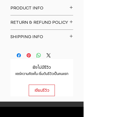
PRODUCT INFO
I'm a product detail. I'm a great
RETURN & REFUND POLICY
place to add more information
about your product such as sizing,
I�m a Return and Refund policy.
material, care and cleaning
SHIPPING INFO
I�m a great place to let your
instructions. This is also a great
customers know what to do in case
space to write what makes this
I'm a shipping policy. I'm a great
they are dissatisfied with their
product special and how your
place to add more information
purchase. Having a straightforward
customers can benefit from this
about your shipping methods,
refund or exchange policy is a
item.
packaging and cost. Providing
great way to build trust and
ยังไม่มีรีวิว
straightforward information about
reassure your customers that they
แชร์ความคิดเห็น เริ่มต้นรีวิวเป็นคนแรก
your shipping policy is a great way
can buy with confidence.
to build trust and reassure your
customers that they can buy from
เขียนรีวิว
you with confidence.