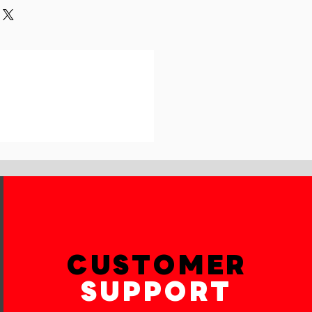
und or exchange policy is a great
our shipping methods,
and reassure your customers that
 Providing straightforward
onfidence.
ur shipping policy is a great way
reassure your customers that they
th confidence.
CUSTOMER
SUPPORT