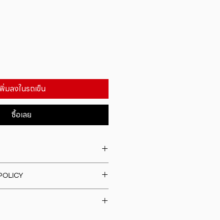
เพิ่มลงในรถเข็น
ซื้อเลย
. I'm a great place to add more
POLICY
our product such as sizing,
eaning instructions. This is also a
fund policy. I�m a great place
e what makes this product
rs know what to do in case they
ur customers can benefit from
h their purchase. Having a
y. I'm a great place to add more