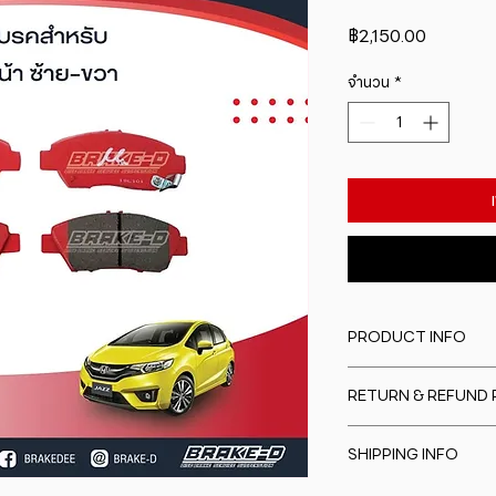
ราคา
฿2,150.00
จำนวน
*
PRODUCT INFO
I'm a product detail
RETURN & REFUND 
information about y
material, care and cl
I�m a Return and Re
great space to writ
SHIPPING INFO
to let your custome
special and how yo
are dissatisfied wit
this item.
I'm a shipping polic