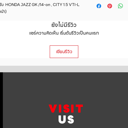
straightforward ref
ับ  HONDA JAZZ GK /14-on , CITY 1.5 VTI-L 
information about y
way to build trust 
น้า)
packaging and cost.
they can buy with c
information about yo
ยังไม่มีรีวิว
to build trust and 
can buy from you wi
แชร์ความคิดเห็น เริ่มต้นรีวิวเป็นคนแรก
เขียนรีวิว
VISIT
US