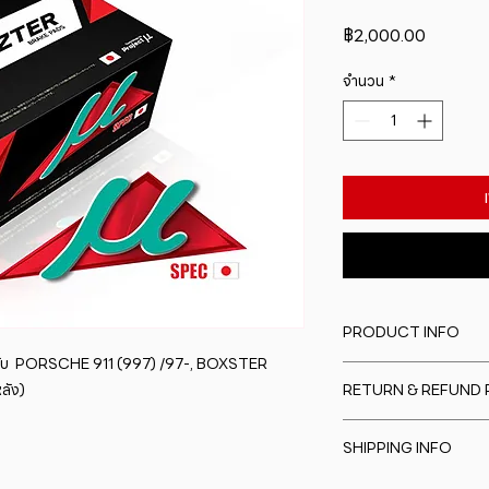
ราคา
฿2,000.00
จำนวน
*
PRODUCT INFO
ับ  PORSCHE 911 (997) /97-, BOXSTER 
I'm a product detail
ลัง)
RETURN & REFUND 
information about y
material, care and cl
I�m a Return and Re
great space to writ
SHIPPING INFO
to let your custome
special and how yo
are dissatisfied wit
this item.
I'm a shipping polic