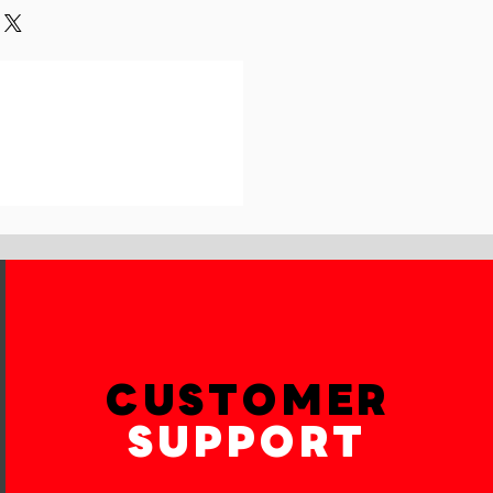
und or exchange policy is a great
our shipping methods,
and reassure your customers that
 Providing straightforward
onfidence.
ur shipping policy is a great way
reassure your customers that they
th confidence.
CUSTOMER
SUPPORT