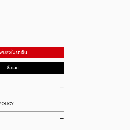
เพิ่มลงในรถเข็น
ซื้อเลย
. I'm a great place to add more
POLICY
our product such as sizing,
eaning instructions. This is also a
fund policy. I�m a great place
e what makes this product
rs know what to do in case they
ur customers can benefit from
h their purchase. Having a
y. I'm a great place to add more