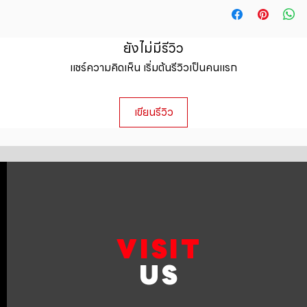
straightforward ref
information about y
way to build trust 
packaging and cost.
they can buy with c
information about yo
ยังไม่มีรีวิว
to build trust and 
แชร์ความคิดเห็น เริ่มต้นรีวิวเป็นคนแรก
can buy from you wi
เขียนรีวิว
VISIT
US