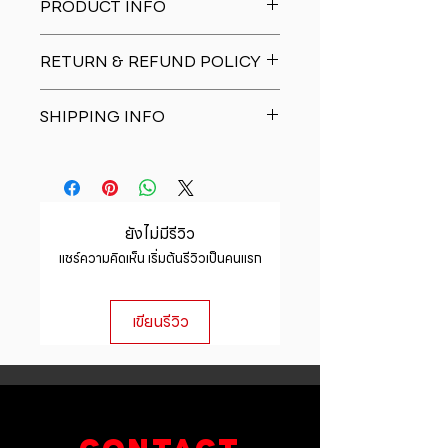
PRODUCT INFO
I'm a product detail. I'm a great
RETURN & REFUND POLICY
place to add more information
about your product such as sizing,
I�m a Return and Refund policy.
material, care and cleaning
SHIPPING INFO
I�m a great place to let your
instructions. This is also a great
customers know what to do in case
space to write what makes this
I'm a shipping policy. I'm a great
they are dissatisfied with their
product special and how your
place to add more information
purchase. Having a straightforward
customers can benefit from this
about your shipping methods,
refund or exchange policy is a
item.
packaging and cost. Providing
great way to build trust and
ยังไม่มีรีวิว
straightforward information about
reassure your customers that they
แชร์ความคิดเห็น เริ่มต้นรีวิวเป็นคนแรก
your shipping policy is a great way
can buy with confidence.
to build trust and reassure your
customers that they can buy from
เขียนรีวิว
you with confidence.