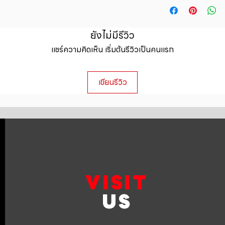
straightforward ref
information about y
way to build trust 
packaging and cost.
they can buy with c
information about yo
ยังไม่มีรีวิว
to build trust and 
แชร์ความคิดเห็น เริ่มต้นรีวิวเป็นคนแรก
can buy from you wi
เขียนรีวิว
VISIT
US