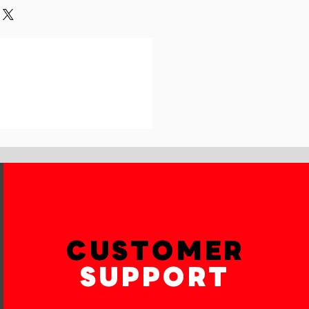
und or exchange policy is a great
our shipping methods,
and reassure your customers that
 Providing straightforward
onfidence.
ur shipping policy is a great way
reassure your customers that they
th confidence.
CUSTOMER
SUPPORT