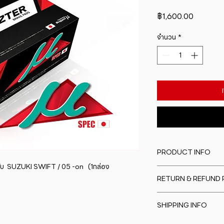
ราคา
฿1,600.00
จำนวน
*
PRODUCT INFO
  SUZUKI SWIFT / 05 -on   (1กล่อง
I'm a product detail
RETURN & REFUND 
information about y
material, care and cl
I�m a Return and Re
great space to writ
SHIPPING INFO
to let your custome
special and how yo
are dissatisfied wit
this item.
I'm a shipping polic