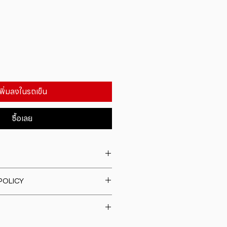
เพิ่มลงในรถเข็น
ซื้อเลย
. I'm a great place to add more
POLICY
our product such as sizing,
eaning instructions. This is also a
fund policy. I�m a great place
e what makes this product
rs know what to do in case they
ur customers can benefit from
h their purchase. Having a
y. I'm a great place to add more