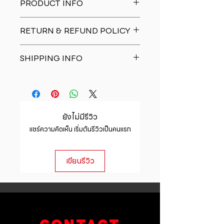
PRODUCT INFO
I'm a product detail. I'm a great
RETURN & REFUND POLICY
place to add more information
about your product such as sizing,
I�m a Return and Refund policy.
material, care and cleaning
SHIPPING INFO
I�m a great place to let your
instructions. This is also a great
customers know what to do in case
space to write what makes this
I'm a shipping policy. I'm a great
they are dissatisfied with their
product special and how your
place to add more information
purchase. Having a straightforward
customers can benefit from this
about your shipping methods,
refund or exchange policy is a
item.
packaging and cost. Providing
great way to build trust and
ยังไม่มีรีวิว
straightforward information about
reassure your customers that they
แชร์ความคิดเห็น เริ่มต้นรีวิวเป็นคนแรก
your shipping policy is a great way
can buy with confidence.
to build trust and reassure your
customers that they can buy from
เขียนรีวิว
you with confidence.