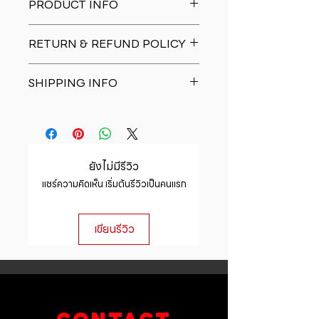
PRODUCT INFO
I'm a product detail. I'm a great
RETURN & REFUND POLICY
place to add more information
about your product such as sizing,
I�m a Return and Refund policy.
material, care and cleaning
SHIPPING INFO
I�m a great place to let your
instructions. This is also a great
customers know what to do in case
space to write what makes this
I'm a shipping policy. I'm a great
they are dissatisfied with their
product special and how your
place to add more information
purchase. Having a straightforward
customers can benefit from this
about your shipping methods,
refund or exchange policy is a
item.
packaging and cost. Providing
great way to build trust and
ยังไม่มีรีวิว
straightforward information about
reassure your customers that they
แชร์ความคิดเห็น เริ่มต้นรีวิวเป็นคนแรก
your shipping policy is a great way
can buy with confidence.
to build trust and reassure your
customers that they can buy from
เขียนรีวิว
you with confidence.