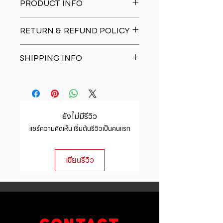
PRODUCT INFO
I'm a product detail. I'm a great
RETURN & REFUND POLICY
place to add more information
about your product such as sizing,
I�m a Return and Refund policy.
material, care and cleaning
SHIPPING INFO
I�m a great place to let your
instructions. This is also a great
customers know what to do in case
space to write what makes this
I'm a shipping policy. I'm a great
they are dissatisfied with their
product special and how your
place to add more information
purchase. Having a straightforward
customers can benefit from this
about your shipping methods,
refund or exchange policy is a
item.
packaging and cost. Providing
great way to build trust and
ยังไม่มีรีวิว
straightforward information about
reassure your customers that they
แชร์ความคิดเห็น เริ่มต้นรีวิวเป็นคนแรก
your shipping policy is a great way
can buy with confidence.
to build trust and reassure your
customers that they can buy from
เขียนรีวิว
you with confidence.