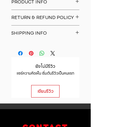
PRODUCT INFO
I'm a product detail. I'm a great
RETURN & REFUND POLICY
place to add more information
about your product such as sizing,
I�m a Return and Refund policy.
material, care and cleaning
SHIPPING INFO
I�m a great place to let your
instructions. This is also a great
customers know what to do in case
space to write what makes this
I'm a shipping policy. I'm a great
they are dissatisfied with their
product special and how your
place to add more information
purchase. Having a straightforward
customers can benefit from this
about your shipping methods,
refund or exchange policy is a
item.
packaging and cost. Providing
great way to build trust and
ยังไม่มีรีวิว
straightforward information about
reassure your customers that they
แชร์ความคิดเห็น เริ่มต้นรีวิวเป็นคนแรก
your shipping policy is a great way
can buy with confidence.
to build trust and reassure your
customers that they can buy from
เขียนรีวิว
you with confidence.