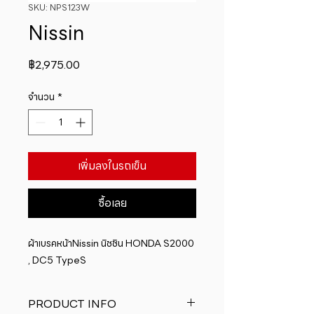
SKU: NPS123W
Nissin
ราคา
฿2,975.00
จำนวน
*
เพิ่มลงในรถเข็น
ซื้อเลย
ผ้าเบรคหน้าNissin นิชชิน HONDA S2000 
, DC5 TypeS
PRODUCT INFO