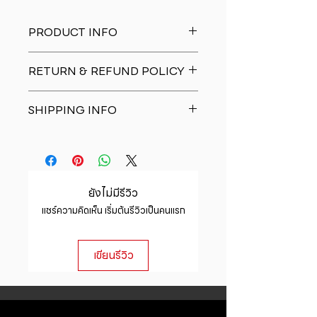
PRODUCT INFO
I'm a product detail. I'm a great
RETURN & REFUND POLICY
place to add more information
about your product such as sizing,
I�m a Return and Refund policy.
material, care and cleaning
SHIPPING INFO
I�m a great place to let your
instructions. This is also a great
customers know what to do in case
space to write what makes this
I'm a shipping policy. I'm a great
they are dissatisfied with their
product special and how your
place to add more information
purchase. Having a straightforward
customers can benefit from this
about your shipping methods,
refund or exchange policy is a
item.
packaging and cost. Providing
great way to build trust and
ยังไม่มีรีวิว
straightforward information about
reassure your customers that they
แชร์ความคิดเห็น เริ่มต้นรีวิวเป็นคนแรก
your shipping policy is a great way
can buy with confidence.
to build trust and reassure your
customers that they can buy from
เขียนรีวิว
you with confidence.