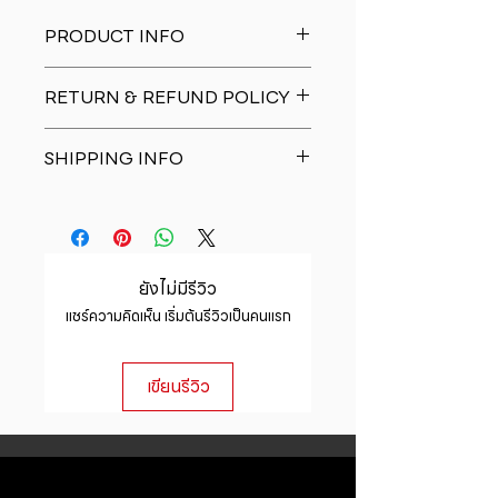
PRODUCT INFO
I'm a product detail. I'm a great
RETURN & REFUND POLICY
place to add more information
about your product such as sizing,
I�m a Return and Refund policy.
material, care and cleaning
SHIPPING INFO
I�m a great place to let your
instructions. This is also a great
customers know what to do in case
space to write what makes this
I'm a shipping policy. I'm a great
they are dissatisfied with their
product special and how your
place to add more information
purchase. Having a straightforward
customers can benefit from this
about your shipping methods,
refund or exchange policy is a
item.
packaging and cost. Providing
great way to build trust and
ยังไม่มีรีวิว
straightforward information about
reassure your customers that they
แชร์ความคิดเห็น เริ่มต้นรีวิวเป็นคนแรก
your shipping policy is a great way
can buy with confidence.
to build trust and reassure your
customers that they can buy from
เขียนรีวิว
you with confidence.