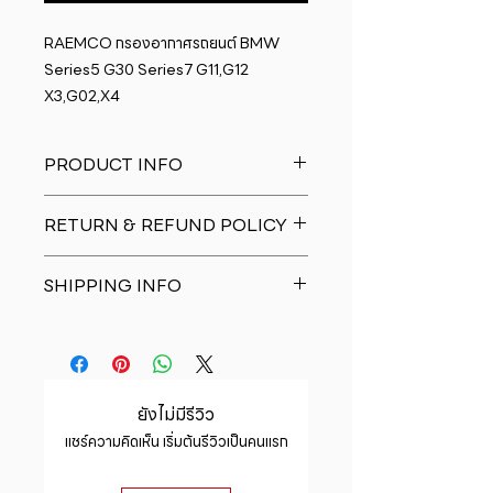
RAEMCO กรองอากาศรถยนต์ BMW 
Series5 G30 Series7 G11,G12 
X3,G02,X4
PRODUCT INFO
I'm a product detail. I'm a great
RETURN & REFUND POLICY
place to add more information
about your product such as sizing,
I�m a Return and Refund policy.
material, care and cleaning
SHIPPING INFO
I�m a great place to let your
instructions. This is also a great
customers know what to do in case
space to write what makes this
I'm a shipping policy. I'm a great
they are dissatisfied with their
product special and how your
place to add more information
purchase. Having a straightforward
customers can benefit from this
about your shipping methods,
refund or exchange policy is a
item.
packaging and cost. Providing
great way to build trust and
ยังไม่มีรีวิว
straightforward information about
reassure your customers that they
แชร์ความคิดเห็น เริ่มต้นรีวิวเป็นคนแรก
your shipping policy is a great way
can buy with confidence.
to build trust and reassure your
customers that they can buy from