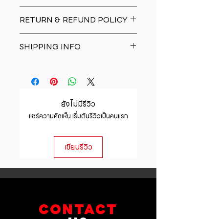
I'm a product detail. I'm a great
RETURN & REFUND POLICY
place to add more information
about your product such as sizing,
I�m a Return and Refund policy.
material, care and cleaning
SHIPPING INFO
I�m a great place to let your
instructions. This is also a great
customers know what to do in case
space to write what makes this
I'm a shipping policy. I'm a great
they are dissatisfied with their
product special and how your
place to add more information
purchase. Having a straightforward
customers can benefit from this
about your shipping methods,
refund or exchange policy is a
item.
packaging and cost. Providing
great way to build trust and
ยังไม่มีรีวิว
straightforward information about
reassure your customers that they
แชร์ความคิดเห็น เริ่มต้นรีวิวเป็นคนแรก
your shipping policy is a great way
can buy with confidence.
to build trust and reassure your
customers that they can buy from
เขียนรีวิว
you with confidence.
CONTACT