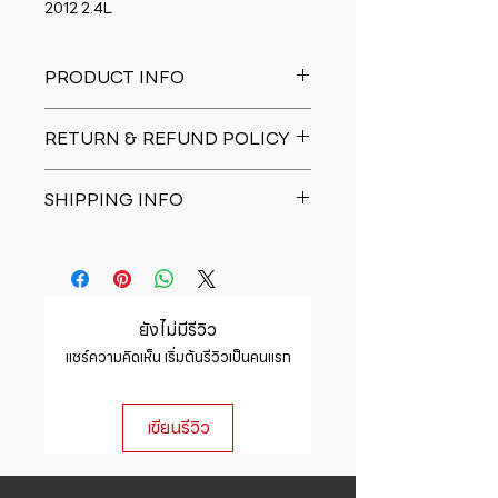
2012 2.4L
PRODUCT INFO
I'm a product detail. I'm a great
RETURN & REFUND POLICY
place to add more information
about your product such as sizing,
I�m a Return and Refund policy.
material, care and cleaning
SHIPPING INFO
I�m a great place to let your
instructions. This is also a great
customers know what to do in case
space to write what makes this
I'm a shipping policy. I'm a great
they are dissatisfied with their
product special and how your
place to add more information
purchase. Having a straightforward
customers can benefit from this
about your shipping methods,
refund or exchange policy is a
item.
packaging and cost. Providing
great way to build trust and
ยังไม่มีรีวิว
straightforward information about
reassure your customers that they
แชร์ความคิดเห็น เริ่มต้นรีวิวเป็นคนแรก
your shipping policy is a great way
can buy with confidence.
to build trust and reassure your
customers that they can buy from
เขียนรีวิว
you with confidence.