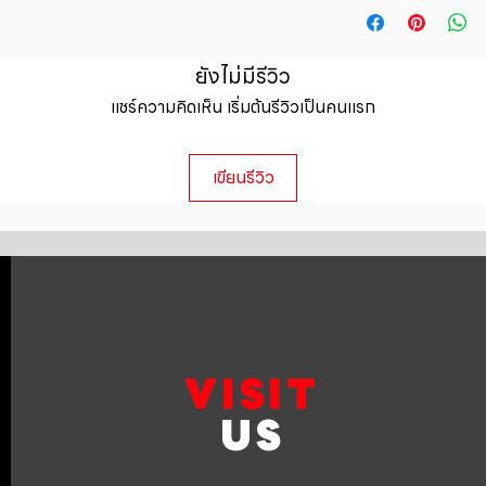
straightforward ref
information about y
way to build trust 
packaging and cost.
they can buy with c
information about yo
ยังไม่มีรีวิว
to build trust and 
แชร์ความคิดเห็น เริ่มต้นรีวิวเป็นคนแรก
can buy from you wi
เขียนรีวิว
VISIT
US