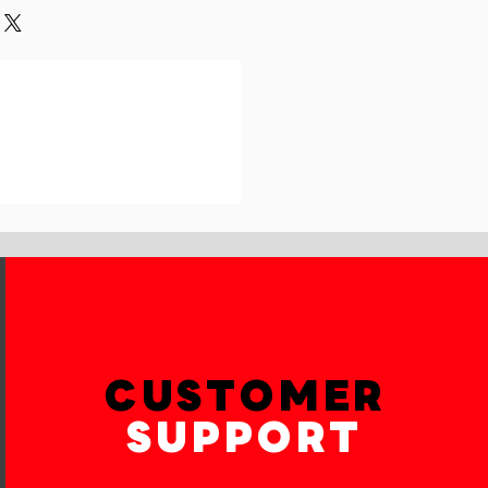
und or exchange policy is a great
our shipping methods,
and reassure your customers that
 Providing straightforward
onfidence.
ur shipping policy is a great way
reassure your customers that they
th confidence.
CUSTOMER
SUPPORT