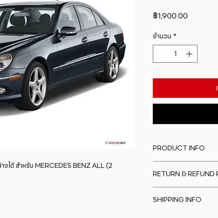
ราคา
฿1,900.00
จำนวน
*
PRODUCT INFO
างได้ สำหรับ MERCEDES BENZ ALL (2 
I'm a product detail
RETURN & REFUND 
information about y
material, care and cl
I�m a Return and Re
great space to writ
SHIPPING INFO
to let your custome
special and how yo
are dissatisfied wit
this item.
I'm a shipping polic