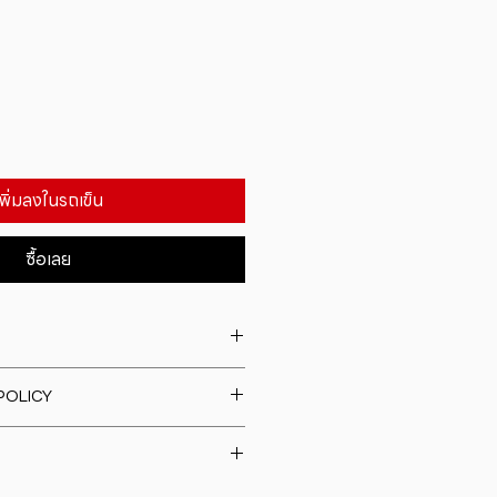
เพิ่มลงในรถเข็น
ซื้อเลย
. I'm a great place to add more
POLICY
our product such as sizing,
eaning instructions. This is also a
fund policy. I�m a great place
e what makes this product
rs know what to do in case they
ur customers can benefit from
h their purchase. Having a
y. I'm a great place to add more