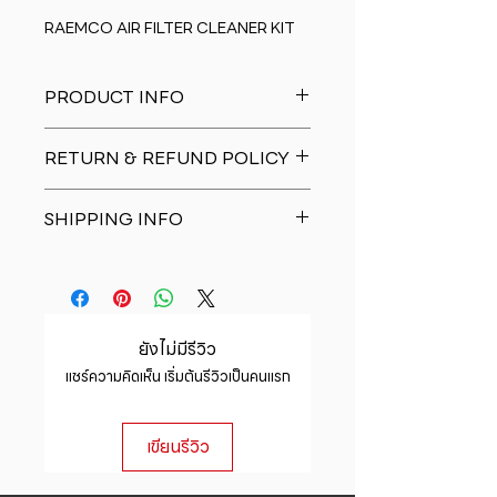
RAEMCO AIR FILTER CLEANER KIT
PRODUCT INFO
I'm a product detail. I'm a great
RETURN & REFUND POLICY
place to add more information
about your product such as sizing,
I�m a Return and Refund policy.
material, care and cleaning
SHIPPING INFO
I�m a great place to let your
instructions. This is also a great
customers know what to do in case
space to write what makes this
I'm a shipping policy. I'm a great
they are dissatisfied with their
product special and how your
place to add more information
purchase. Having a straightforward
customers can benefit from this
about your shipping methods,
refund or exchange policy is a
item.
packaging and cost. Providing
great way to build trust and
ยังไม่มีรีวิว
straightforward information about
reassure your customers that they
แชร์ความคิดเห็น เริ่มต้นรีวิวเป็นคนแรก
your shipping policy is a great way
can buy with confidence.
to build trust and reassure your
customers that they can buy from
เขียนรีวิว
you with confidence.