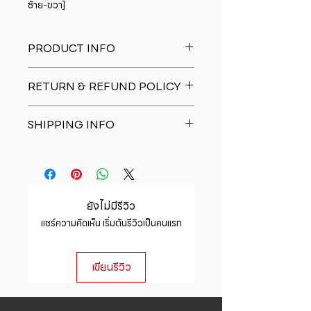
ซ้าย-ขวา]
PRODUCT INFO
I'm a product detail. I'm a great
RETURN & REFUND POLICY
place to add more information
about your product such as sizing,
I�m a Return and Refund policy.
material, care and cleaning
SHIPPING INFO
I�m a great place to let your
instructions. This is also a great
customers know what to do in case
space to write what makes this
I'm a shipping policy. I'm a great
they are dissatisfied with their
product special and how your
place to add more information
purchase. Having a straightforward
customers can benefit from this
about your shipping methods,
refund or exchange policy is a
item.
packaging and cost. Providing
great way to build trust and
ยังไม่มีรีวิว
straightforward information about
reassure your customers that they
แชร์ความคิดเห็น เริ่มต้นรีวิวเป็นคนแรก
your shipping policy is a great way
can buy with confidence.
to build trust and reassure your
customers that they can buy from
เขียนรีวิว
you with confidence.