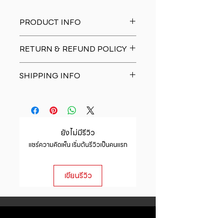
PRODUCT INFO
I'm a product detail. I'm a great
RETURN & REFUND POLICY
place to add more information
about your product such as sizing,
I�m a Return and Refund policy.
material, care and cleaning
SHIPPING INFO
I�m a great place to let your
instructions. This is also a great
customers know what to do in case
space to write what makes this
I'm a shipping policy. I'm a great
they are dissatisfied with their
product special and how your
place to add more information
purchase. Having a straightforward
customers can benefit from this
about your shipping methods,
refund or exchange policy is a
item.
packaging and cost. Providing
great way to build trust and
ยังไม่มีรีวิว
straightforward information about
reassure your customers that they
แชร์ความคิดเห็น เริ่มต้นรีวิวเป็นคนแรก
your shipping policy is a great way
can buy with confidence.
to build trust and reassure your
customers that they can buy from
เขียนรีวิว
you with confidence.