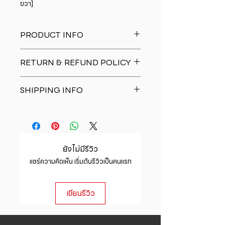
ขวา]
PRODUCT INFO
I'm a product detail. I'm a great
RETURN & REFUND POLICY
place to add more information
about your product such as sizing,
I�m a Return and Refund policy.
material, care and cleaning
SHIPPING INFO
I�m a great place to let your
instructions. This is also a great
customers know what to do in case
space to write what makes this
I'm a shipping policy. I'm a great
they are dissatisfied with their
product special and how your
place to add more information
purchase. Having a straightforward
customers can benefit from this
about your shipping methods,
refund or exchange policy is a
item.
packaging and cost. Providing
great way to build trust and
ยังไม่มีรีวิว
straightforward information about
reassure your customers that they
แชร์ความคิดเห็น เริ่มต้นรีวิวเป็นคนแรก
your shipping policy is a great way
can buy with confidence.
to build trust and reassure your
customers that they can buy from
เขียนรีวิว
you with confidence.