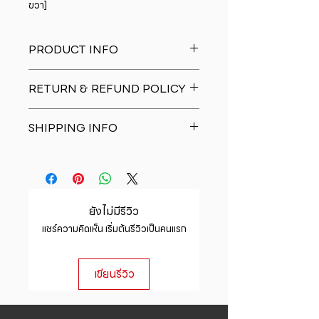
ขวา]
PRODUCT INFO
I'm a product detail. I'm a great
RETURN & REFUND POLICY
place to add more information
about your product such as sizing,
I�m a Return and Refund policy.
material, care and cleaning
SHIPPING INFO
I�m a great place to let your
instructions. This is also a great
customers know what to do in case
space to write what makes this
I'm a shipping policy. I'm a great
they are dissatisfied with their
product special and how your
place to add more information
purchase. Having a straightforward
customers can benefit from this
about your shipping methods,
refund or exchange policy is a
item.
packaging and cost. Providing
great way to build trust and
ยังไม่มีรีวิว
straightforward information about
reassure your customers that they
แชร์ความคิดเห็น เริ่มต้นรีวิวเป็นคนแรก
your shipping policy is a great way
can buy with confidence.
to build trust and reassure your
customers that they can buy from
เขียนรีวิว
you with confidence.