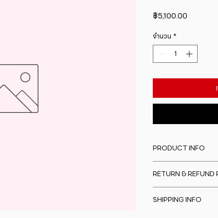
ราคา
฿5,100.00
จำนวน
*
PRODUCT INFO
I'm a product detail
RETURN & REFUND 
information about y
material, care and cl
I�m a Return and Re
great space to writ
SHIPPING INFO
to let your custome
special and how yo
are dissatisfied wit
this item.
I'm a shipping polic