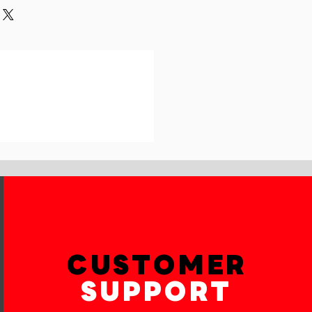
und or exchange policy is a great
our shipping methods,
and reassure your customers that
 Providing straightforward
onfidence.
ur shipping policy is a great way
reassure your customers that they
th confidence.
CUSTOMER
SUPPORT