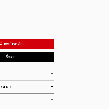
เพิ่มลงในรถเข็น
ซื้อเลย
. I'm a great place to add more
POLICY
our product such as sizing,
eaning instructions. This is also a
fund policy. I�m a great place
e what makes this product
rs know what to do in case they
ur customers can benefit from
h their purchase. Having a
y. I'm a great place to add more