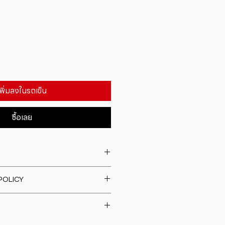
เพิ่มลงในรถเข็น
ซื้อเลย
. I'm a great place to add more
POLICY
our product such as sizing,
eaning instructions. This is also a
fund policy. I�m a great place
e what makes this product
rs know what to do in case they
ur customers can benefit from
h their purchase. Having a
y. I'm a great place to add more