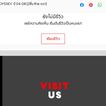
straightforward ref
SSEY  ปี 04-08 [2ชิ้น ซ้าย-ขวา]
information about y
way to build trust 
packaging and cost.
they can buy with c
information about yo
ยังไม่มีรีวิว
to build trust and 
แชร์ความคิดเห็น เริ่มต้นรีวิวเป็นคนแรก
can buy from you wi
เขียนรีวิว
VISIT
US