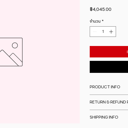
ราคา
฿4,045.00
จำนวน
*
PRODUCT INFO
I'm a product detail
RETURN & REFUND 
information about y
material, care and cl
I�m a Return and Re
great space to writ
SHIPPING INFO
to let your custome
special and how yo
are dissatisfied wit
this item.
I'm a shipping polic