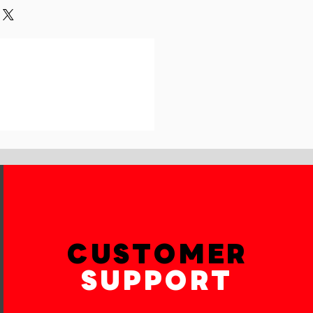
und or exchange policy is a great
our shipping methods,
and reassure your customers that
 Providing straightforward
onfidence.
ur shipping policy is a great way
reassure your customers that they
th confidence.
CUSTOMER
SUPPORT