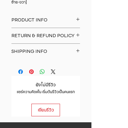
ซ้าย-ขวา]
PRODUCT INFO
I'm a product detail. I'm a great
RETURN & REFUND POLICY
place to add more information
about your product such as sizing,
I�m a Return and Refund policy.
material, care and cleaning
SHIPPING INFO
I�m a great place to let your
instructions. This is also a great
customers know what to do in case
space to write what makes this
I'm a shipping policy. I'm a great
they are dissatisfied with their
product special and how your
place to add more information
purchase. Having a straightforward
customers can benefit from this
about your shipping methods,
refund or exchange policy is a
item.
packaging and cost. Providing
great way to build trust and
ยังไม่มีรีวิว
straightforward information about
reassure your customers that they
แชร์ความคิดเห็น เริ่มต้นรีวิวเป็นคนแรก
your shipping policy is a great way
can buy with confidence.
to build trust and reassure your
customers that they can buy from
เขียนรีวิว
you with confidence.