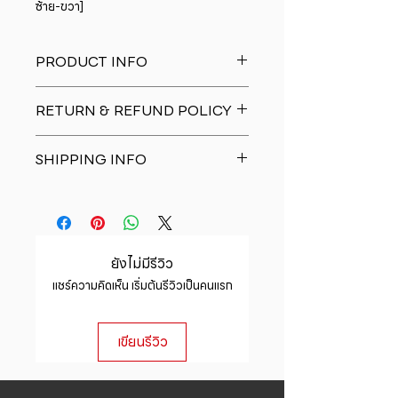
ซ้าย-ขวา]
PRODUCT INFO
I'm a product detail. I'm a great
RETURN & REFUND POLICY
place to add more information
about your product such as sizing,
I�m a Return and Refund policy.
material, care and cleaning
SHIPPING INFO
I�m a great place to let your
instructions. This is also a great
customers know what to do in case
space to write what makes this
I'm a shipping policy. I'm a great
they are dissatisfied with their
product special and how your
place to add more information
purchase. Having a straightforward
customers can benefit from this
about your shipping methods,
refund or exchange policy is a
item.
packaging and cost. Providing
great way to build trust and
ยังไม่มีรีวิว
straightforward information about
reassure your customers that they
แชร์ความคิดเห็น เริ่มต้นรีวิวเป็นคนแรก
your shipping policy is a great way
can buy with confidence.
to build trust and reassure your
customers that they can buy from
เขียนรีวิว
you with confidence.