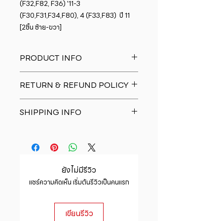
(F32,F82, F36) '11-3 
(F30,F31,F34,F80), 4 (F33,F83)  ปี 11 
[2ชิ้น ซ้าย-ขวา]
PRODUCT INFO
I'm a product detail. I'm a great
RETURN & REFUND POLICY
place to add more information
about your product such as sizing,
I�m a Return and Refund policy.
material, care and cleaning
SHIPPING INFO
I�m a great place to let your
instructions. This is also a great
customers know what to do in case
space to write what makes this
I'm a shipping policy. I'm a great
they are dissatisfied with their
product special and how your
place to add more information
purchase. Having a straightforward
customers can benefit from this
about your shipping methods,
refund or exchange policy is a
item.
packaging and cost. Providing
great way to build trust and
ยังไม่มีรีวิว
straightforward information about
reassure your customers that they
แชร์ความคิดเห็น เริ่มต้นรีวิวเป็นคนแรก
your shipping policy is a great way
can buy with confidence.
to build trust and reassure your
customers that they can buy from
เขียนรีวิว
you with confidence.