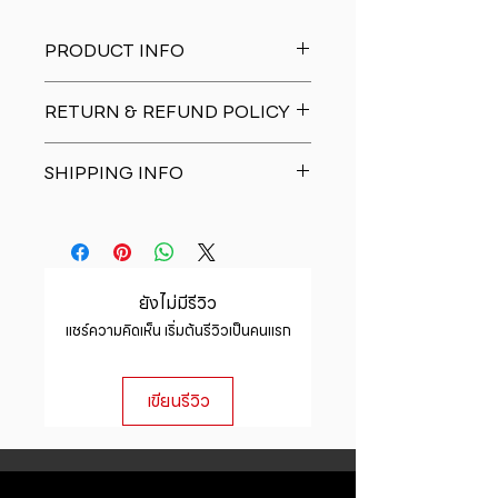
PRODUCT INFO
I'm a product detail. I'm a great
RETURN & REFUND POLICY
place to add more information
about your product such as sizing,
I�m a Return and Refund policy.
material, care and cleaning
SHIPPING INFO
I�m a great place to let your
instructions. This is also a great
customers know what to do in case
space to write what makes this
I'm a shipping policy. I'm a great
they are dissatisfied with their
product special and how your
place to add more information
purchase. Having a straightforward
customers can benefit from this
about your shipping methods,
refund or exchange policy is a
item.
packaging and cost. Providing
great way to build trust and
ยังไม่มีรีวิว
straightforward information about
reassure your customers that they
แชร์ความคิดเห็น เริ่มต้นรีวิวเป็นคนแรก
your shipping policy is a great way
can buy with confidence.
to build trust and reassure your
customers that they can buy from
เขียนรีวิว
you with confidence.