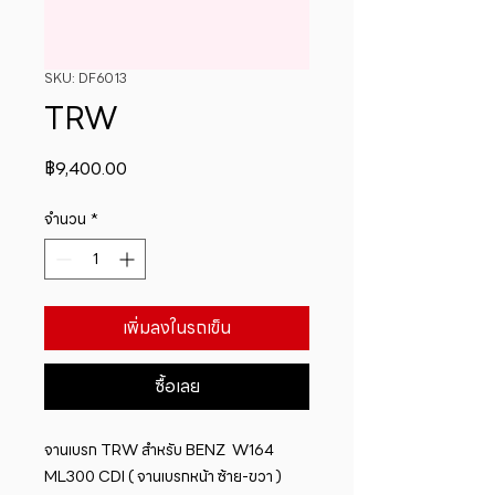
SKU: DF6013
TRW
ราคา
฿9,400.00
จำนวน
*
เพิ่มลงในรถเข็น
ซื้อเลย
จานเบรก TRW สำหรับ BENZ  W164 
ML300 CDI ( จานเบรกหน้า ซ้าย-ขวา )