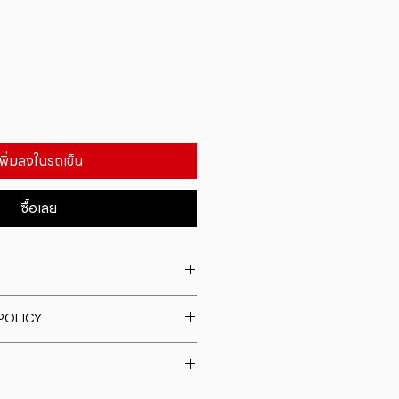
เพิ่มลงในรถเข็น
ซื้อเลย
. I'm a great place to add more
POLICY
our product such as sizing,
eaning instructions. This is also a
fund policy. I�m a great place
e what makes this product
rs know what to do in case they
ur customers can benefit from
h their purchase. Having a
y. I'm a great place to add more