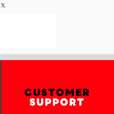
und or exchange policy is a great
our shipping methods,
and reassure your customers that
 Providing straightforward
onfidence.
ur shipping policy is a great way
reassure your customers that they
th confidence.
CUSTOMER
SUPPORT