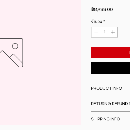
ราคา
฿8,988.00
จำนวน
*
PRODUCT INFO
I'm a product detail
RETURN & REFUND 
information about y
material, care and cl
I�m a Return and Re
great space to writ
SHIPPING INFO
to let your custome
special and how yo
are dissatisfied wit
this item.
I'm a shipping polic