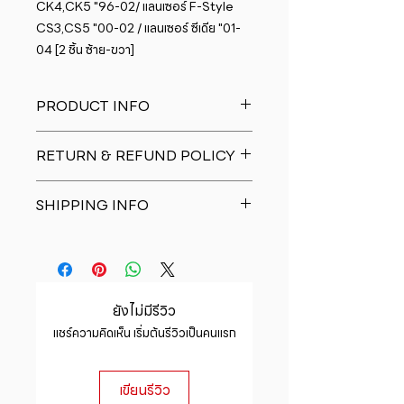
CK4,CK5 "96-02/ แลนเซอร์ F-Style 
CS3,CS5 "00-02 / แลนเซอร์ ซีเดีย "01-
04 [2 ชิ้น ซ้าย-ขวา]
PRODUCT INFO
I'm a product detail. I'm a great
RETURN & REFUND POLICY
place to add more information
about your product such as sizing,
I�m a Return and Refund policy.
material, care and cleaning
SHIPPING INFO
I�m a great place to let your
instructions. This is also a great
customers know what to do in case
space to write what makes this
I'm a shipping policy. I'm a great
they are dissatisfied with their
product special and how your
place to add more information
purchase. Having a straightforward
customers can benefit from this
about your shipping methods,
refund or exchange policy is a
item.
packaging and cost. Providing
great way to build trust and
ยังไม่มีรีวิว
straightforward information about
reassure your customers that they
แชร์ความคิดเห็น เริ่มต้นรีวิวเป็นคนแรก
your shipping policy is a great way
can buy with confidence.
to build trust and reassure your
customers that they can buy from
เขียนรีวิว
you with confidence.