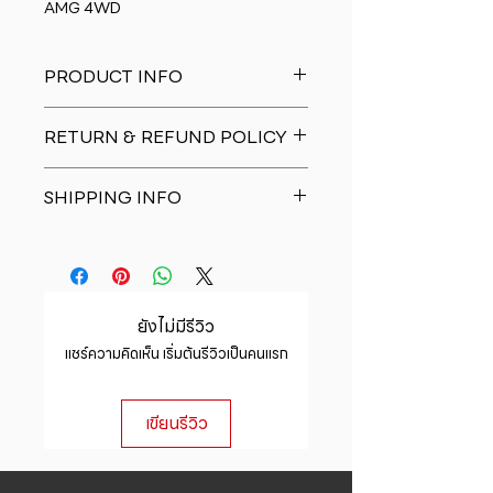
AMG 4WD
PRODUCT INFO
I'm a product detail. I'm a great
RETURN & REFUND POLICY
place to add more information
about your product such as sizing,
I�m a Return and Refund policy.
material, care and cleaning
SHIPPING INFO
I�m a great place to let your
instructions. This is also a great
customers know what to do in case
space to write what makes this
I'm a shipping policy. I'm a great
they are dissatisfied with their
product special and how your
place to add more information
purchase. Having a straightforward
customers can benefit from this
about your shipping methods,
refund or exchange policy is a
item.
packaging and cost. Providing
great way to build trust and
ยังไม่มีรีวิว
straightforward information about
reassure your customers that they
แชร์ความคิดเห็น เริ่มต้นรีวิวเป็นคนแรก
your shipping policy is a great way
can buy with confidence.
to build trust and reassure your
customers that they can buy from
เขียนรีวิว
you with confidence.