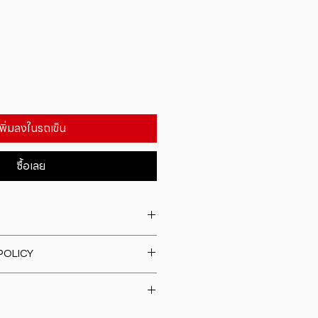
เพิ่มลงในรถเข็น
ซื้อเลย
. I'm a great place to add more
POLICY
our product such as sizing,
eaning instructions. This is also a
fund policy. I�m a great place
e what makes this product
rs know what to do in case they
ur customers can benefit from
h their purchase. Having a
y. I'm a great place to add more