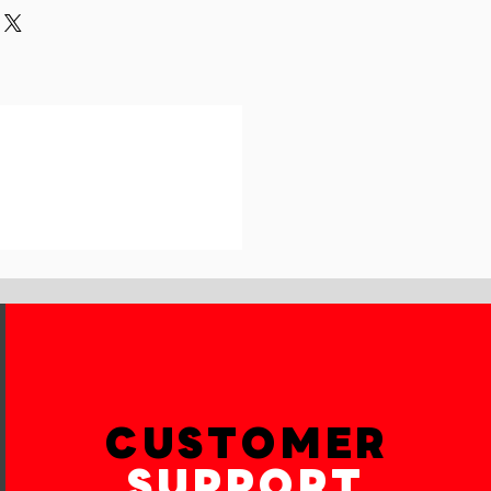
und or exchange policy is a great
our shipping methods,
and reassure your customers that
 Providing straightforward
onfidence.
ur shipping policy is a great way
reassure your customers that they
th confidence.
CUSTOMER
SUPPORT