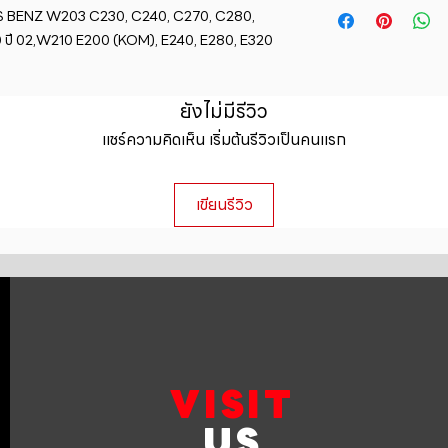
straightforward ref
S BENZ W203 C230, C240, C270, C280, 
information about y
way to build trust 
ปี 02,W210 E200 (KOM), E240, E280, E320 
packaging and cost.
they can buy with c
information about yo
to build trust and 
can buy from you wi
ยังไม่มีรีวิว
แชร์ความคิดเห็น เริ่มต้นรีวิวเป็นคนแรก
เขียนรีวิว
VISIT
US