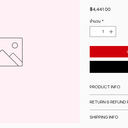
ราคา
฿4,441.00
จำนวน
*
PRODUCT INFO
I'm a product detail
RETURN & REFUND 
information about y
material, care and cl
I�m a Return and Re
great space to writ
SHIPPING INFO
to let your custome
special and how yo
are dissatisfied wit
this item.
I'm a shipping polic