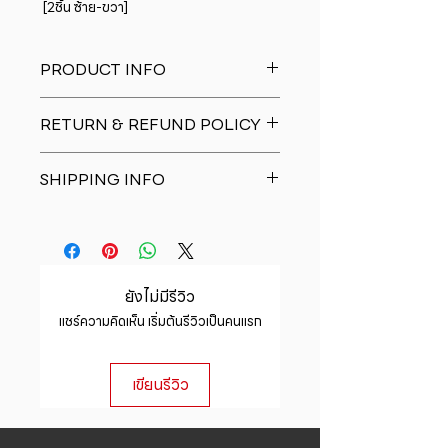
 [2ชิ้น ซ้าย-ขวา]
PRODUCT INFO
I'm a product detail. I'm a great
RETURN & REFUND POLICY
place to add more information
about your product such as sizing,
I�m a Return and Refund policy.
material, care and cleaning
SHIPPING INFO
I�m a great place to let your
instructions. This is also a great
customers know what to do in case
space to write what makes this
I'm a shipping policy. I'm a great
they are dissatisfied with their
product special and how your
place to add more information
purchase. Having a straightforward
customers can benefit from this
about your shipping methods,
refund or exchange policy is a
item.
packaging and cost. Providing
great way to build trust and
ยังไม่มีรีวิว
straightforward information about
reassure your customers that they
แชร์ความคิดเห็น เริ่มต้นรีวิวเป็นคนแรก
your shipping policy is a great way
can buy with confidence.
to build trust and reassure your
customers that they can buy from
เขียนรีวิว
you with confidence.